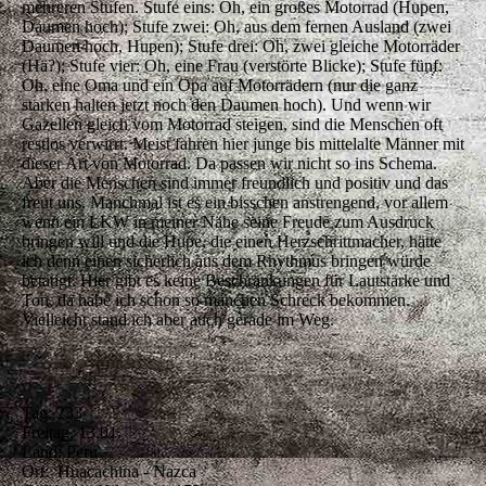
mehreren Stufen. Stufe eins: Oh, ein großes Motorrad (Hupen,
Daumen hoch); Stufe zwei: Oh, aus dem fernen Ausland (zwei
Daumen hoch, Hupen); Stufe drei: Oh, zwei gleiche Motorräder
(Hä?); Stufe vier: Oh, eine Frau (verstörte Blicke); Stufe fünf:
Oh, eine Oma und ein Opa auf Motorrädern (nur die ganz
starken halten jetzt noch den Daumen hoch). Und wenn wir
Gazellen gleich vom Motorrad steigen, sind die Menschen oft
restlos verwirrt. Meist fahren hier junge bis mittelalte Männer mit
dieser Art von Motorrad. Da passen wir nicht so ins Schema.
Aber die Menschen sind immer freundlich und positiv und das
freut uns. Manchmal ist es ein bisschen anstrengend, vor allem
wenn ein LKW in meiner Nähe seine Freude zum Ausdruck
bringen will und die Hupe, die einen Herzschrittmacher, hätte
ich denn einen sicherlich aus dem Rhythmus bringen würde
betätigt. Hier gibt es keine Beschränkungen für Lautstärke und
Ton, da habe ich schon so manchen Schreck bekommen.
Vielleicht stand ich aber auch gerade im Weg.
Tag: 233
Freitag, 13.01.
Land: Peru
Ort: Huacachina - Nazca