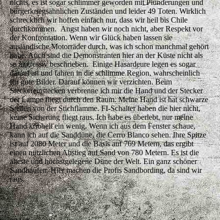
nichts, es ist sogar schlimmer geworden mit Plünderungen und
bürgerkriegsähnlichen Zuständen und leider 49 Toten. Wirklich
schrecklich wir hoffen einfach nur, dass wir heil bis Chile
durchkommen. Angst haben wir noch nicht, aber Respekt vor
der Konfrontation. Wenn wir Glück haben lassen sie
ausländische Motorräder durch, was ich schon manchmal gehört
habe. Auch sind die Demonstranten hier an der Küste nicht als
so aggressiv beschrieben. Einige Hasardeure legen es sogar
darauf an und fahren in die schlimme Region, wahrscheinlich
für gute Bilder. Darauf können wir verzichten. Beim
Steckereinstecken verbrenne ich mir die Hand und der Stecker
der Lampe fliegt durch den Raum. Meine Hand ist hat schwarze
Stellen von der Stichflamme. FI-Schalter haben die hier nicht,
keine Sicherung fliegt raus. Ich habe es überlebt, nur meine
Hand kribbelt ein wenig. Wenn ich aus dem Fenster schaue,
kann ich auf die Sanddüne, die Cerro Blanco sehen. Ihre Spitze
ist auf 2080 Meter und die Basis auf 769 Metern, das ergibt
einen nützlichen Abstieg auf Sand von 780 Metern. Es ist die
älteste und höchstgelegene Düne der Welt. Ein ganz schöner
Sandhaufen. Hier machen die Profis Sandbording, da sind wir
raus.