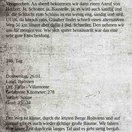
Versprechen. An abend bekommen wir dann einen Anruf von
Herbert. Ja, Schotter, ja, Baustelle, ja, es wird auch sandig und
ja, die Schlucht zum Schluss ist ein wenig eng, sandig und steil.
UUps, da bin ich raus. Günther findet schnell einen alternativen
Weg 50 km länger aber dafür 1 Std. Schneller. Den nehmen wir
uns für morgen vor. Wie sich später herausstellt war das eine
sehr gute Entscheidung.
246. Tag
Donnerstag, 26.01.
Land: Bolivien
Ort: Tarija - Villamonte
Gefahrene Kilometer: 278
Wetter: Sonne
Grad: 25 –34
Der Weg ist klasse, durch die letzten Berge Boliviens und auf
einmal gibt es auch wieder richtige große Bäume. Wir fahren
eine lange Zeit durch ein langes Tal und es geht stetig bergab.