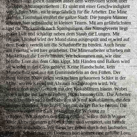
Abraum liegt gleich daneben außer dem wertvollen schon über
die Jahre Abtransportiertem . Er sinkt mit einer Geschwindigkeit
von 0,3mm/Min., nicht ungefährlich für die Arbeiter. Die Mine
und der Tourismus ernährt die ganze Stadt. Die jungen Männer
arbeiten hier selbständig in kleinen Teams. Mit am gefährlichsten
sind die Rückstände nach Sprengungen, das Nitroglycerin liegt
in der Luft und schädigt neben dem Staub die Lungen. Mit
reinem Alkohol wird der Mund dann ausgespült und er wird auf
dem Boden verteilt um die Schadstoffe zu binden. Auch heute
am Feiertag wird hier gearbeitet. Die Minenarbeiter schieben mit
Muskelkraft die Loren hinaus. Wir bekommen mit, wie eine
befüllte Lore aus dem Gleis kippt. Mit Händen und Balken wird
sie wieder in das Gleis gehievt. Keine Handschuhe, kein
Mundschutz und nur mit Gummistiefeln an den Füßen. Der
Berg hat ein 300m tiefen senkrechten gehauenen Schlot in der
Mitte, wo ein Kessel mit Abraum hochgezogen wird. Wir
werfen dort unser Getränk mit den Kokablättern hinein. Wobei
eine Flasche mit lautem Poltern 100m hinunterfällt. Die Arbeiter
essen tagsüber nicht und behelfen sich mit Kokablättern, die den
Hunger mindern. Alle laufen hier mit dicker Backe herum. Die
Blätter werden mit Kalk gekaut um die Wirkung zu
erhöhen. Wir stolpern den Gang entlang, waten durch Wasser.
Viele Abzweigungen gibt es, einige sind vergittert, um fremde
Schürfer abzuhalten. Wir Besucher gehen durch den laufenden
Betrieb. Sobald man ein Donnern hört kommt eine gefüllte Lore,