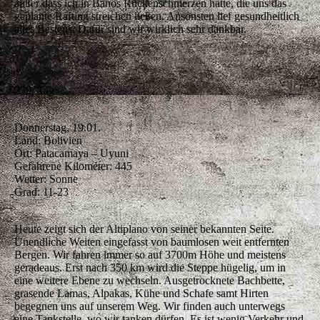
außer dass ich in Banos Rückenschmerzen hatte, die uns das
geplante Rafting streichen ließen. Ansonsten lief gesundheitlich
alles Bestens. Dafür sind wir wirklich sehr dankbar.
239. Tag
Donnerstag, 19.01.
Land: Bolivien
Ort: Patacamaya – Uyuni
Gefahrene Kilometer: 445
Wetter: Sonne
Grad: 11-23
Heute zeigt sich der Altiplano von seiner bekannten Seite.
Unendliche Weiten eingefasst von baumlosen weit entfernten
Bergen. Wir fahren immer so auf 3700m Höhe und meistens
geradeaus. Erst nach 350 km wird die Steppe hügelig, um in
eine weitere Ebene zu wechseln. Ausgetrocknete Bachbette,
grasende Lamas, Alpakas, Kühe und Schafe samt Hirten
begegnen uns auf unserem Weg. Wir finden auch unterwegs
eine Tankstelle, wo wir tanken dürfen. Es ist wenig Verkehr und