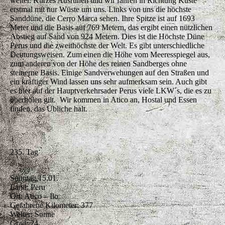
weiter. Kurzes Ausruhen und wir fahren in Richtung Küste
erstmal mit nur Wüste um uns. Links von uns die höchste
Sanddüne, die Cerro Marca sehen. Ihre Spitze ist auf 1693
Meter und die Basis auf 769 Metern, das ergibt einen nützlichen
Abstieg auf Sand von 924 Metern. Dies ist die Höchste Düne
Perus und die zweithöchste der Welt. Es gibt unterschiedliche
Deutungsweisen. Zum einen die Höhe vom Meeresspiegel aus,
zum anderen von der Höhe des reinen Sandberges ohne
steinerne Basis. Einige Sandverwehungen auf den Straßen und
ein kräftiger Wind lassen uns sehr aufmerksam sein. Auch gibt
es hier auf der Hauptverkehrsader Perus viele LKW´s, die es zu
überholen gilt. Wir kommen in Atico an, Hostal und Essen
finden, das Übliche halt.
235. Tag
Sonntag,15.01.
Land: Peru
Ort: Atico – Ilo
Gefahrene Kilometer: 377
Wetter: Sonne
Grad: 24