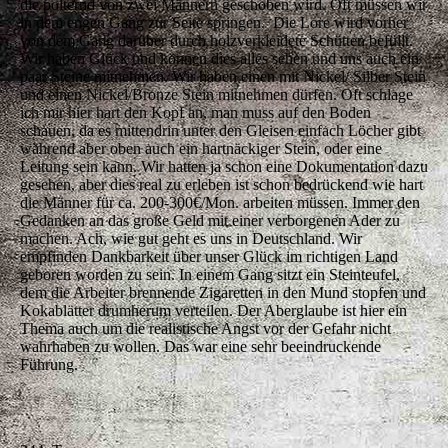
die polternd von zwei Männern geschoben wird. Oft müssen wir
in dem engen Gang zur Seite springen. Die Lore wird vorher
von dem Gang darüber durch holzverkleidete Schütten befüllt.
Wir haben Glück und können dies alles sehen und uns auch ein
paar Steine mitnehmen. Wir haben einen mit Nickel/ Silber Stein
und einen Nickel/Bronze Stein mitnehmen dürfen. Oft schlage
ich mir hier hart den Kopf an, man muss auf den Boden
schauen, da es mittendrin unter den Gleisen einfach Löcher gibt
während aber oben auch ein hartnäckiger Stein, oder eine
Leitung sein kann. Wir hatten ja schon eine Dokumentation dazu
gesehen, aber dies real zu erleben ist schon bedrückend wie hart
die Männer für ca. 200-300€/Mon. arbeiten müssen. Immer den
Gedanken an das große Geld mit einer verborgenen Ader zu
machen. Ach, wie gut geht es uns in Deutschland. Wir
empfinden Dankbarkeit über unser Glück im richtigen Land
geboren worden zu sein. In einem Gang sitzt ein Steinteufel,
dem die Arbeiter brennende Zigaretten in den Mund stopfen und
Kokablätter drumherum verteilen. Der Aberglaube ist hier ein
Thema auch um die realistische Angst vor der Gefahr nicht
wahrhaben zu wollen. Das war eine sehr beeindruckende
Führung.