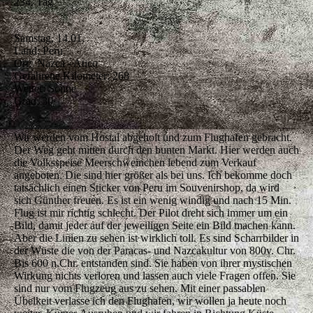
234. Tag
Samstag, 14.01.
Land: Peru
Ort: Nazca - Atico
Gefahrene Kilometer: 268
Wetter: Sonne
Grad: 30
Wir werden vom Hostal abgeholt und zum Flughafen gebracht.
Der Weg geht mitten durch den bunten Markt. Hier werden auch
die Volksspeise Meerschweinchen lebend zum Verkauf
angeboten. Die sind hier größer als bei uns. Ich bekomme doch
tatsächlich einen Sticker von Peru im Souvenirshop, da wird
sich Günther freuen. Es ist ein wenig windig und nach 15 Min.
Flug ist mir richtig schlecht. Der Pilot dreht sich immer um ein
Bild, damit jeder auf der jeweiligen Seite ein Bild machen kann.
Aber die Linien zu sehen ist wirklich toll. Es sind Scharrbilder in
der Wüste die von der Paracas- und Nazcakultur von 800v. Chr.
Bis 600 n.Chr. entstanden sind. Sie haben von ihrer mystischen
Wirkung nichts verloren und lassen auch viele Fragen offen. Sie
sind nur vom Flugzeug aus zu sehen. Mit einer passablen
Übelkeit verlasse ich den Flughafen, wir wollen ja heute noch