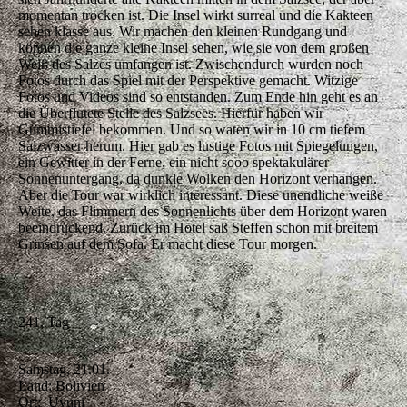
momentan trocken ist. Die Insel wirkt surreal und die Kakteen
sehen klasse aus. Wir machen den kleinen Rundgang und
können die ganze kleine Insel sehen, wie sie von dem großen
Weiß des Salzes umfangen ist. Zwischendurch wurden noch
Fotos durch das Spiel mit der Perspektive gemacht. Witzige
Fotos und Videos sind so entstanden. Zum Ende hin geht es an
die Überflutete Stelle des Salzsees. Hierfür haben wir
Gummistiefel bekommen. Und so waten wir in 10 cm tiefem
Salzwasser herum. Hier gab es lustige Fotos mit Spiegelungen,
ein Gewitter in der Ferne, ein nicht sooo spektakulärer
Sonnenuntergang, da dunkle Wolken den Horizont verhangen.
Aber die Tour war wirklich interessant. Diese unendliche weiße
Weite, das Flimmern des Sonnenlichts über dem Horizont waren
beeindruckend. Zurück im Hotel saß Steffen schon mit breitem
Grinsen auf dem Sofa. Er macht diese Tour morgen.
241. Tag
Samstag, 21.01.
Land: Bolivien
Ort: Uyuni