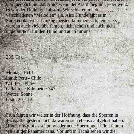
kümmert sich um das Auto, wenn der Alarm beginnt, jeder weiß,
es war der Hund, wie absurd. Wir schlafen mit den
verschiedenen “Melodien” ein. Also Hunde gibt es in
Südamerika viele. Um die meisten kümmert sich keiner. Es
werden auch viele überfahren, nicht schön und auch nicht
ungefährlich, für den Hund und auch für uns.
236. Tag
Montag, 16.01.
Land: Peru - Chile
Ort: Ilo – Putre
Gefahrene Kilometer: 347
Wetter: Sonne
Grad: 29 – 13
Früh fahren wir weiter in der Hoffnung, dass die Sperren in
Tacna, die gestern noch da waren sich ebenso aufgelöst haben.
Hinter uns gibt es schon wieder neue Sperrungen. Flott fahren
wir auf der Panamericana. Vor und in Tacna sehen wir die