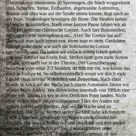
Überreste von mindestens 20 Sperrungen, die frisch weggeräumt
sind. Scherben, Steine, Erdhaufen, abgebrannte Autoreifen,
Bäume und alles was auf der Straße stören könnte, liegt noch an
der Seite. Straßenfeger beseitigen die Reste. Die Straßen haben
schwarze Brandstellen. Nach einer kurzen Pause fahren wir an
die 5 km entfernte chilenische Grenze. Auch hier Brandstellen,
herausgerissene Seitenpfosten etc.. Aber, die Grenze hat auf!
Das weiß man auch immer erst, wenn man es sieht. Gerüchten
zufolge sollte diese wie auch die bolivianische Grenze
geschlossen sein. Da haben wir einfach richtig Glück gehabt
und sind darüber auch sehr froh. Steffen hätte gern mehr Action
gehabt, aber auch nur in der Theorie. Der Grenzübergang
braucht wieder seine 2-3 Stunden, da fällt mir ein, wie klasse das
doch in Europa ist. So selbstverständlich reisen wir durch viele
Länder ohne nervige Kontrollen und Zeitverlust. Nach einer
Runde in Arica auf der Suche nach einem Automaten fahren wir
wieder in die Anden. Wir überwinden innerhalb von 100km eine
Höhe von 3460m bis wir in dem Dörfchen Putre landen. Nicht
ohne vorher durch die verschlungenen Täler der Anden mit
grünen fruchtbaren Streifen, dort wo die Bäche sind zu
genießen. Die Berge werden steiler. Gefühlt habe ich hunderte
LKW´s überholt. Unterwegs treffen wir ein holländisches
Pärchen, das uns ein Hostel in Putre empfiehlt und dort landen
wir auch. Empfindlich teuer hier, Familienzimmer ohne
Frühstück und WiFi 80€. Zumindest im Gegensatz zu den