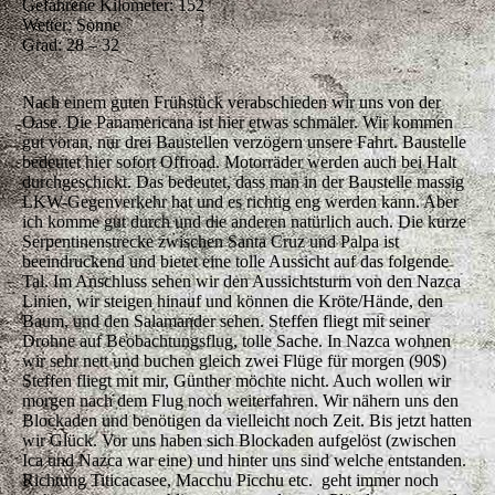
Gefahrene Kilometer: 152
Wetter: Sonne
Grad: 28 – 32
Nach einem guten Frühstück verabschieden wir uns von der
Oase. Die Panamericana ist hier etwas schmäler. Wir kommen
gut voran, nur drei Baustellen verzögern unsere Fahrt. Baustelle
bedeutet hier sofort Offroad. Motorräder werden auch bei Halt
durchgeschickt. Das bedeutet, dass man in der Baustelle massig
LKW-Gegenverkehr hat und es richtig eng werden kann. Aber
ich komme gut durch und die anderen natürlich auch. Die kurze
Serpentinenstrecke zwischen Santa Cruz und Palpa ist
beeindruckend und bietet eine tolle Aussicht auf das folgende
Tal. Im Anschluss sehen wir den Aussichtsturm von den Nazca
Linien, wir steigen hinauf und können die Kröte/Hände, den
Baum, und den Salamander sehen. Steffen fliegt mit seiner
Drohne auf Beobachtungsflug, tolle Sache. In Nazca wohnen
wir sehr nett und buchen gleich zwei Flüge für morgen (90$)
Steffen fliegt mit mir, Günther möchte nicht. Auch wollen wir
morgen nach dem Flug noch weiterfahren. Wir nähern uns den
Blockaden und benötigen da vielleicht noch Zeit. Bis jetzt hatten
wir Glück. Vor uns haben sich Blockaden aufgelöst (zwischen
Ica und Nazca war eine) und hinter uns sind welche entstanden.
Richtung Titicacasee, Macchu Picchu etc. geht immer noch