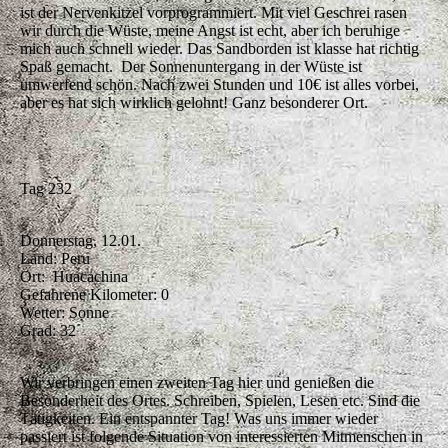
ist der Nervenkitzel vorprogrammiert. Mit viel Geschrei rasen
wir durch die Wüste, meine Angst ist echt, aber ich beruhige
mich auch schnell wieder. Das Sandborden ist klasse hat richtig
Spaß gemacht. Der Sonnenuntergang in der Wüste ist
umwerfend schön. Nach zwei Stunden und 10€ ist alles vorbei,
aber es hat sich wirklich gelohnt! Ganz besonderer Ort.
Tag 232
Donnerstag, 12.01.
Land: Peru
Ort: Huacachina
Gefahrene Kilometer: 0
Wetter: Sonne
Grad: 32
Wir verbringen einen zweiten Tag hier und genießen die
Besonderheit des Ortes. Schreiben, Spielen, Lesen etc. Sind die
Tätigkeiten. Ein entspannter Tag! Was uns immer wieder
passiert ist folgende Situation von interessierten Mitmenschen in