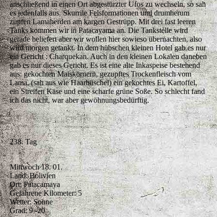
anschließend in einen Ort abgestürzter Ufos zu wechseln, so sah
es jedenfalls aus. Skurrile Felsformationen und drumherum
zupfen Lamaherden am kargen Gestrüpp. Mit drei fast leeren
Tanks kommen wir in Patacayama an. Die Tankstelle wird
gerade beliefert aber wir wollen hier sowieso übernachten, also
wird morgen getankt. In dem hübschen kleinen Hotel gab es nur
ein Gericht : Charquekan. Auch in den kleinen Lokalen daneben
gab es nur dieses Gericht. Es ist eine alte Inkaspeise bestehend
aus: gekochten Maiskörnern, gezupftes Trockenfleisch vom
Lama, (sah aus wie Haarbüschel) ein gekochtes Ei, Kartoffel,
ein Streifen Käse und eine scharfe grüne Soße. So schlecht fand
ich das nicht, war aber gewöhnungsbedürftig.
238. Tag
Mittwoch 18. 01.
Land: Bolivien
Ort: Patacamaya
Gefahrene Kilometer: 5
Wetter: Sonne
Grad: 9 -20