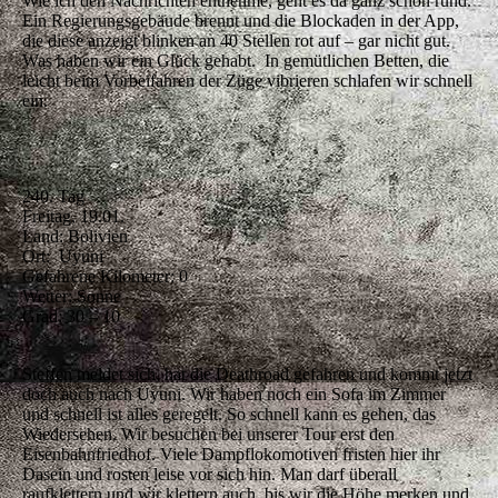
Wie ich den Nachrichten entnehme, geht es da ganz schön rund.
Ein Regierungsgebäude brennt und die Blockaden in der App,
die diese anzeigt blinken an 40 Stellen rot auf – gar nicht gut.
Was haben wir ein Glück gehabt. In gemütlichen Betten, die
leicht beim Vorbeifahren der Züge vibrieren schlafen wir schnell
ein.
240. Tag
Freitag, 19.01.
Land: Bolivien
Ort: Uyuni
Gefahrene Kilometer: 0
Wetter: Sonne
Grad: 30 – 10
Steffen meldet sich, hat die Deathroad gefahren und kommt jetzt
doch auch nach Uyuni. Wir haben noch ein Sofa im Zimmer
und schnell ist alles geregelt. So schnell kann es gehen, das
Wiedersehen. Wir besuchen bei unserer Tour erst den
Eisenbahnfriedhof. Viele Dampflokomotiven fristen hier ihr
Dasein und rosten leise vor sich hin. Man darf überall
raufklettern und wir klettern auch, bis wir die Höhe merken und