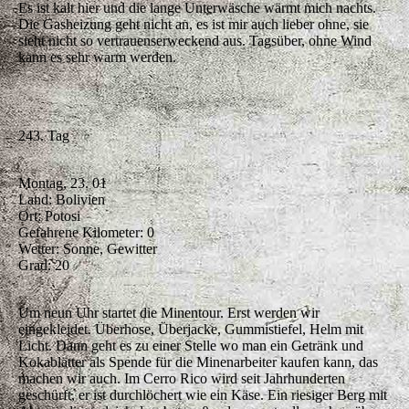
Es ist kalt hier und die lange Unterwäsche wärmt mich nachts.
Die Gasheizung geht nicht an, es ist mir auch lieber ohne, sie
sieht nicht so vertrauenserweckend aus. Tagsüber, ohne Wind
kann es sehr warm werden.
243. Tag
Montag, 23. 01
Land: Bolivien
Ort: Potosi
Gefahrene Kilometer: 0
Wetter: Sonne, Gewitter
Grad: 20
Um neun Uhr startet die Minentour. Erst werden wir
eingekleidet. Überhose, Überjacke, Gummistiefel, Helm mit
Licht. Dann geht es zu einer Stelle wo man ein Getränk und
Kokablätter als Spende für die Minenarbeiter kaufen kann, das
machen wir auch. Im Cerro Rico wird seit Jahrhunderten
geschürft, er ist durchlöchert wie ein Käse. Ein riesiger Berg mit