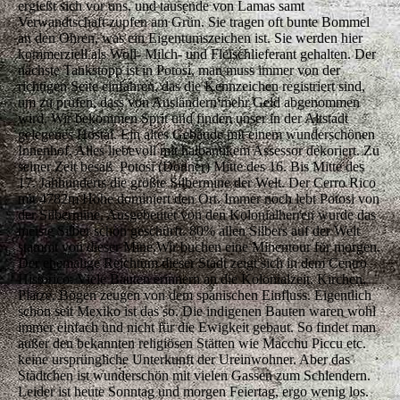
ergießt sich vor uns, und tausende von Lamas samt
Verwandtschaft zupfen am Grün. Sie tragen oft bunte Bommel
an den Ohren, was ein Eigentumszeichen ist. Sie werden hier
kommerziell als Woll- Milch- und Fleischlieferant gehalten. Der
nächste Tankstopp ist in Potosi, man muss immer von der
richtigen Seite einfahren, das die Kennzeichen registriert sind,
um zu prüfen, dass von Ausländern mehr Geld abgenommen
wird. Wir bekommen Sprit und finden unser in der Altstadt
gelegenes Hostal. Ein altes Gebäude mit einem wunderschönen
Innenhof. Alles liebevoll mit halbantikem Assessor dekoriert. Zu
seiner Zeit besaß Potosi (Donner) Mitte des 16. Bis Mitte des
17. Jahhunderts die größte Silbermine der Welt. Der Cerro Rico
mit 4782m Höhe dominiert den Ort. Immer noch lebt Potosi von
der Silbermine. Ausgebeutet von den Kolonialherren wurde das
meiste Silber schon geschürft. 80% allen Silbers auf der Welt
stammt von dieser Mine.Wir buchen eine Minentour für morgen.
Der ehemalige Reichtum dieser Stadt zeigt sich in dem Centro
Historico. Viele Bauten erinnern an die Kolonialzeit. Kirchen,
Plätze, Bögen zeugen von dem spanischen Einfluss. Eigentlich
schon seit Mexiko ist das so. Die indigenen Bauten waren wohl
immer einfach und nicht für die Ewigkeit gebaut. So findet man
außer den bekannten religiösen Stätten wie Macchu Piccu etc.
keine ursprüngliche Unterkunft der Ureinwohner. Aber das
Städtchen ist wunderschön mit vielen Gassen zum Schlendern.
Leider ist heute Sonntag und morgen Feiertag, ergo wenig los.