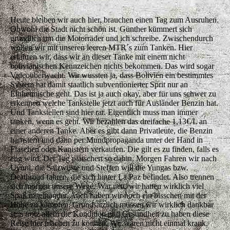
Heute bleiben wir auch hier, brauchen einen Tag zum Ausruhen.
Obwohl die Stadt nicht schön ist. Günther kümmert sich
gründlich um die Motorräder und ich schreibe. Zwischendurch
wollen wir mit unseren leeren MTR´s zum Tanken. Hier
erfahren wir, dass wir an dieser Tanke mit einem nicht
bolivianischen Kennzeichen nichts bekommen. Das wird sogar
Videoüberwacht. Wir wussten ja, dass Bolivien ein bestimmtes
System hat damit staatlich subventionierter Sprit nur an
Einheimische geht. Das ist ja auch okay, aber für uns schwer zu
erkennen welche Tankstelle jetzt auch für Ausländer Benzin hat.
Und Tankstellen sind hier rar. Eigentlich muss man immer
tanken, wenn es geht. Wir bezahlen das dreifache 1,13€/L an
einer anderen Tanke. Aber es gibt dann Privatleute, die Benzin
hamstern und dann per Mundpropaganda unter der Hand in
Flaschen oder Kanistern verkaufen. Die gilt es zu finden, falls es
eng wird. Der Tag plätschert so dahin. Morgen Fahren wir nach
Uyuni, die Salzwüste und Steffen will die Yungas bzw.
Deathroad fahren, die sich hinter La Paz befindet. Also trennen
sich morgen unsere Wege. War nett, wir hatten wirklich viel
Spaß miteinander. Auch haben wir noch ein bisschen mit der
Höhe zu kämpfen. Grundsätzlich müssen wir wirklich dankbar
sein trotz allem die Kondition und Gesundheit zu haben diese
Reise hier machen zu können. Wir waren nicht einmal krank,