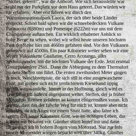
“Sicher, geteert!”, war die Antwort. Wie sich herausstellte war
wohl nur der Parkplatz vor dem Haus geteert. Das würden wir
nie erfahren. Aber erst fuhren wir durch den
Wahnsinnsnationalpark Lauca, der sich über beide Länder
erstreckt. Schon bald sahen wir die schneebedeckten Vulkane
Parinacota (6380m) und Pomerape (6222m) vor uns mit dem
Chungarasee auftauchen. Ein wirklich erhabener Anblick so
hohe Berge zu sehen, wobei wir selbst heute unseren höchsten
Pass der Reise hier mit 4660m gefahren sind. Vor den Vulkanen
stehen wir auf 4500m. Ein paar Kilometer weiter sehen wir eine
weiter Vuklankette Guallatire, Cerro Acotango, alles
Sechstausender, mit die höchsten Vulkane der Erde. Jetzt erstmal
Grenzprozedere 2Std.. Dann die Abbiegung zu dem Thermalort
zu dem Steffen uns führt. Die ersten zweihundert Meter gingen
ja noch, Waschbrettpiste, die sich still in eine ausgewaschene
Piste, mit groben sich nicht verdichtetem Kieselsand üppig
gefüllt war, wandelte. Immer in der Hoffnung, gleich wird es
Teer fahre ich äußerst angespannt weiter. Steffen, der ja früher
Motocross Rennen gefahren ist kommt einigermaßen voran. Ich
wusste, dass das der falsche Weg für mich ist, konnte aber nicht
anhalten, da ich Angst vor einem Sturz hatte, also fahre ich
weiter, drei lange Kilometer. Gott, wie im richtigen Leben, das
kommt mir bekannt vor. Günther stürzt hinter mir und dann
fliege auch ich in hohem Bogen vom Motorrad. Nur zur Info
unsere Motorräder wiegen bepackt weit über 340kg. Günther