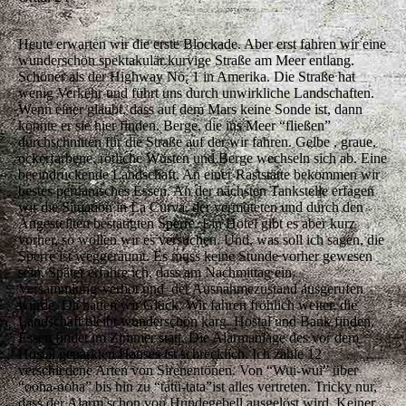
Heute erwarten wir die erste Blockade. Aber erst fahren wir eine
wunderschön spektakulär kurvige Straße am Meer entlang.
Schöner als der Highway No. 1 in Amerika. Die Straße hat
wenig Verkehr und führt uns durch unwirkliche Landschaften.
Wenn einer glaubt, dass auf dem Mars keine Sonde ist, dann
könnte er sie hier finden. Berge, die ins Meer “fließen”
durchschnitten für die Straße auf der wir fahren. Gelbe , graue,
ockerfarbene, rötliche Wüsten und Berge wechseln sich ab. Eine
beeindruckende Landschaft. An einer Raststätte bekommen wir
bestes peruanisches Essen. An der nächsten Tankstelle erfagen
wir die Situation in La Curva, der vermuteten und durch den
Angestellten bestätigten Sperre. Ein Hotel gibt es aber kurz
vorher, so wollen wir es versuchen. Und, was soll ich sagen, die
Sperre ist weggeräumt. Es muss keine Stunde vorher gewesen
sein. Später erfahre ich, dass am Nachmittag ein
Versammlungsverbot und der Ausnahmezustand ausgerufen
wurde. Da hatten wir Glück. Wir fahren fröhlich weiter, die
Landschaft bleibt wunderschön karg. Hostal und Bank finden,
Essen findet im Zimmer statt. Die Alarmanlage des vor dem
Hostal geparkten Hauses ist schrecklich. Ich zähle 12
verschiedene Arten von Sirenentönen. Von “Wui-wui” über
“ooha-ooha” bis hin zu “tatü-tata”ist alles vertreten. Tricky nur,
dass der Alarm schon von Hundegebell ausgelöst wird. Keiner