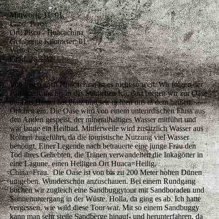
Mittwoch, 11. 01.
Land: Peru
Ort: Pisco - Huacachina
Gefahrene Kilometer: 81
Wetter: Sonne
Grad: 28 – 32
Von Pisco nach Huacachina ist es nicht so weit. Wir folgen der
Panamericana bis in das Städtchen Ica, dort biegen wir zur Oase
ab. Das Hostel hat Platz und wir richten uns in dem heißen
Örtchen ein. Die Oase wird von einem unterirdischen Fluss aus
den Anden gespeist, der mineralhaltiges Wasser mitführt und
war lange ein Heilbad. Mittlerweile wird zusätzlich Wasser aus
Rohren zugeführt, da die touristische Nutzung viel Wasser
benötigt. Einer Legende nach betrauerte eine junge Frau den
Tod ihres Geliebten, die Tränen verwandelten die Inkagötter in
eine Lagune, einen Heiligen Ort Huaca=Heilig,
China=Frau. Die Oase ist von bis zu 200 Meter hohen Dünen
umgeben. Wunderschön anzuschauen. Bei einem Rundgang
buchen wir zugleich eine Sandbuggytour mit Sandboraden und
Sonnenuntergang in der Wüste. Holla, da ging es ab. Ich hatte
vergessen, wie wild diese Tour war. Mit so einem Sandbuggy
kann man sehr steile Sandberge hinauf- und herunterfahren, da