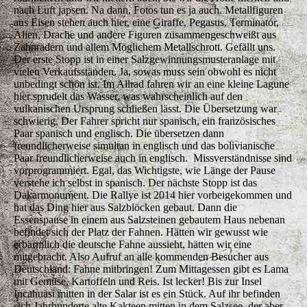
nach Luft japsen. Na dann, Fotos tun es ja auch. Metallfiguren
aus Eisen stehen auch hier, eine Giraffe, Pegasus, Terminator,
Alien, Drache und andere Figuren zusammengeschweißt aus
Zahnrädern und allem Möglichem Metallschrott. Gefällt uns.
Der erste Stopp ist in einer Salzgewinnungsmusteranlage mit
vielen Verkaufsständen. Ja, sowas muss sein obwohl es nicht
unbedingt schön ist. Im Allrad fahren wir an eine kleine Lagune
hier sprudelt das Wasser, was wahrscheinlich auf den
vulkanischen Ursprung schließen lässt. Die Übersetzung war
schwierig. Der Fahrer spricht nur spanisch, ein französisches
Paar spanisch und englisch. Die übersetzen dann
freundlicherweise simultan in englisch und das bolivianische
Paar freundlicherweise auch in englisch. Missverständnisse sind
vorprogrammiert. Egal, das Wichtigste, wie Länge der Pause
verstehe ich selbst in spanisch. Der nächste Stopp ist das
Dakarmonument. Die Rallye ist 2014 hier vorbeigekommen und
hat das Ding hier aus Salzblöcken gebaut. Dann die
Essenspause in einem aus Salzsteinen gebautem Haus nebenan
befindet sich der Platz der Fahnen. Hätten wir gewusst wie
erbärmlich die deutsche Fahne aussieht, hätten wir eine
mitgebracht. Also Aufruf an alle kommenden Besucher aus
Deutschland: Fahne mitbringen! Zum Mittagessen gibt es Lama
mit Gemüse, Kartoffeln und Reis. Ist lecker! Bis zur Insel
Incahuasi mitten in der Salar ist es ein Stück. Auf ihr befinden
sich Jahrhunderte alte Kakteen mitten in dem Salzsee, der aber