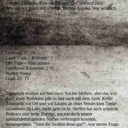
anderen Ländern. Aber die Zimmer sind nett und zum
Abendessen teilen wir uns eine Portion Alpaka. War wirklich
lecker.
237. Tag
Dienstag, 17. 01.
Land: Chile – Bolivien
Ort: Putre – Patacamaya
Gefahrene Kilometer: 278
Wetter: Sonne
Grad: 22- 15
Eigentlich wollten wir hier zwei Nächte bleiben, aber das war
doch teuer. Probleme gibt es hier auch mit dem Sprit. Keine
Tankstelle vor Ort und wir kaufen an einer Versteckten Tanke
zusammen 20 Liter, mehr geht nicht. Steffen hat auch schon in
Bolivien eine nette Therme, wo wir doch unsere
aneinanderhängenden Nächte verbringen könnten,
herausgesucht. “Sind die Straßen denn gut?”, war meine Frage.