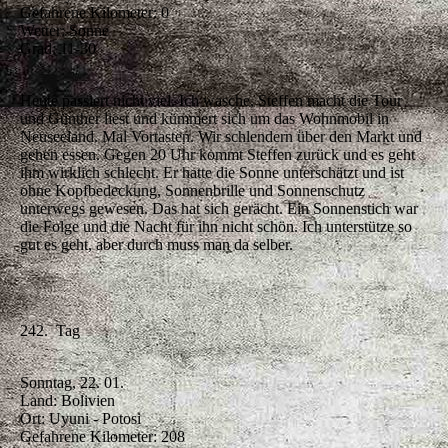
Gefahrene Kilometer: 0
Wetter: Sonne
Grad: 11-30
Heute passiert nicht viel. Ich wasche, Steffen macht die Tour
und Günther liest und kümmert sich um das Wohnmobil in
Neuseeland. Mal Vortasten. Wir schlendern über den Markt und
gehen essen. Gegen 20 Uhr kommt Steffen zurück und es geht
ihm wirklich schlecht. Er hatte die Sonne unterschätzt und ist
ohne Kopfbedeckung, Sonnenbrille und Sonnenschutz
unterwegs gewesen. Das hat sich gerächt. Ein Sonnenstich war
die Folge und die Nacht für ihn nicht schön. Ich unterstütze so
gut es geht, aber durch muss man da selber.
242. Tag
Sonntag, 22. 01.
Land: Bolivien
Ort: Uyuni - Potosi
Gefahrene Kilometer: 208