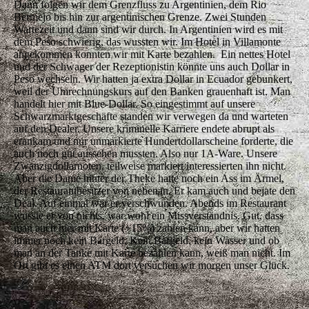
Dann folgen wir dem Grenzfluss zu Argentinien, dem Rio
Bermejo bis hin zur argentinischen Grenze. Zwei Stunden
Wartezeit und dann sind wir durch. In Argentinien wird es mit
dem Peso schwierig, das wussten wir. Im Hotel in Villamonte
angekommen konnten wir mit Karte bezahlen. Ein nettes Hotel
und der Schwager der Rezeptionistin könnte uns auch Dollar in
Peso wechseln. Wir hatten ja extra Dollar in Ecuador gebunkert,
weil der Umrechnungskurs auf den Banken grauenhaft ist. Man
handelt hier mit Blue-Dollar. So eingestimmt auf unsere
Schwarzmarktgeschäfte standen wir verwegen da und warteten
auf den Dealer. Unsere kriminelle Karriere endete abrupt als
erankam und nur unmarkierte Hundertdollarscheine forderte, die
auch noch gut aussehen mussten. Also nur 1A-Ware. Unsere
Zwanzigdollarnoten, teilweise markiert interessierten ihn nicht.
Aber die Dame hinter der Theke hatte noch ein Ass im Ärmel,
der Restaurantbesitzer von nebenan. Er kam auch und bejate den
Deal. Auf einmal war er verschwunden. Abends im Restaurant
wusste er von nichts, war wohl ein Missverständnis. Gut, dass
man auch hier mit Karte (+15%) zahlen kann, aber wir hatten
immer noch kein Bargeld. Kein Bargeld, kein Wasser und ob
man an der Tanke mit Karte bezahlen kann, weiß man nicht. Im
Ort gibt es einen ATM dort versuchen wir morgen unser Glück.