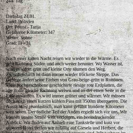
244. Tag
Dienstag 24.01.
Land: Bolivien
Ort: Potosi - Tarija
Gefahrene Kilometer: 347
Wetter: Sonne
Grad: 11 - 31
Nach einer kalten Nacht reisen wir wieder in die Wärme. Es
geht Richtung Süden und auch weiter herunter. Wo Wasser ist,
wird es sofort grün und kleine Orte säumen den Weg.
Zwischendurch ist dann immer wieder trockene Steppe. Das
Gebirge ändert seine Farben von Grau-beige-grün in Rottönen.
Viele hochgeschobene geschichtete riesige rote Erdplatten, die
alle in die gleiche Richtung weisen und an der einen Seite in die
Erde auslaufen. Es wird immer grüner und wärmer. Wir müssen
doch noch einen kurzen kühlen Pass mit 3500m überqueren. Die
Aussicht ist phantastisch, man kann gefühlt hunderte Kilometer
weit sehen. Der östliche Teil der Anden ergießt sich vor uns. Wir
können unsere Straße weit verfolgen, ein beeindruckender
Anblick. Wir finden auf Anhieb eine Tankstelle und kurz vor
unserem Hotel treffen wir zufällig auf Giesela und Herbert, die