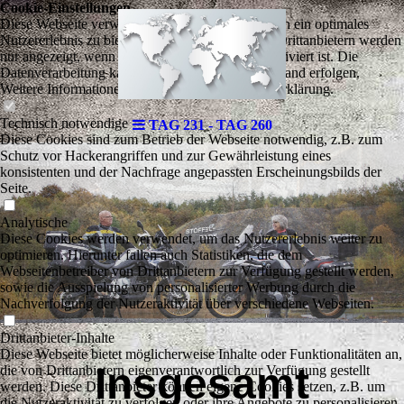
Cookie-Einstellungen
Diese Webseite verwendet Cookies, um Besuchern ein optimales
Nutzererlebnis zu bieten. Bestimmte Inhalte von Drittanbietern werden
nur angezeigt, wenn die entsprechende Option aktiviert ist. Die
Datenverarbeitung kann dann auch in einem Drittland erfolgen.
Weitere Informationen hierzu in der Datenschutzerklärung.
Technisch notwendige
TAG 231 - TAG 260
Diese Cookies sind zum Betrieb der Webseite notwendig, z.B. zum
Schutz vor Hackerangriffen und zur Gewährleistung eines
konsistenten und der Nachfrage angepassten Erscheinungsbilds der
Seite.
Analytische
Diese Cookies werden verwendet, um das Nutzererlebnis weiter zu
optimieren. Hierunter fallen auch Statistiken, die dem
Webseitenbetreiber von Drittanbietern zur Verfügung gestellt werden,
sowie die Ausspielung von personalisierter Werbung durch die
Nachverfolgung der Nutzeraktivität über verschiedene Webseiten.
Drittanbieter-Inhalte
Diese Webseite bietet möglicherweise Inhalte oder Funktionalitäten an,
Insgesamt
die von Drittanbietern eigenverantwortlich zur Verfügung gestellt
werden. Diese Drittanbieter können eigene Cookies setzen, z.B. um
die Nutzeraktivität zu verfolgen oder ihre Angebote zu personalisieren