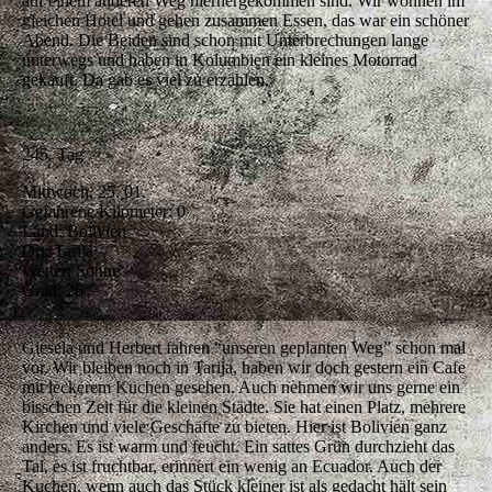
auf einem anderen Weg hierhergekommen sind. Wir wohnen im
gleichen Hotel und gehen zusammen Essen, das war ein schöner
Abend. Die Beiden sind schon mit Unterbrechungen lange
unterwegs und haben in Kolumbien ein kleines Motorrad
gekauft. Da gab es viel zu erzählen.
245. Tag
Mittwoch, 25. 01.
Gefahrene Kilometer: 0
Land: Bolivien
Ort: Tarija
Wetter: Sonne
Grad: 26
Giesela und Herbert fahren “unseren geplanten Weg” schon mal
vor. Wir bleiben noch in Tarija, haben wir doch gestern ein Cafe
mit leckerem Kuchen gesehen. Auch nehmen wir uns gerne ein
bisschen Zeit für die kleinen Städte. Sie hat einen Platz, mehrere
Kirchen und viele Geschäfte zu bieten. Hier ist Bolivien ganz
anders. Es ist warm und feucht. Ein sattes Grün durchzieht das
Tal, es ist fruchtbar, erinnert ein wenig an Ecuador. Auch der
Kuchen, wenn auch das Stück kleiner ist als gedacht hält sein