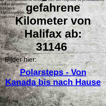
gefahrene
und zu optimieren.
Ablehnen
Alle akzeptieren
Kilometer von
Speichern
Halifax ab:
31146
Bilder hier:
Polarsteps - Von
Kanada bis nach Hause
231. Tag