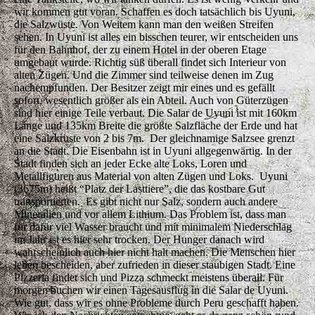
wir kommen gut voran. Schaffen es doch tatsächlich bis Uyuni,
die Salzwüste. Von Weitem kann man den weißen Streifen
sehen. In Uyuni ist alles ein bisschen teurer, wir entscheiden uns
für den Bahnhof, der zu einem Hotel in der oberen Etage
umgebaut wurde. Richtig süß überall findet sich Interieur von
alten Zügen. Und die Zimmer sind teilweise denen im Zug
nachempfunden. Der Besitzer zeigt mir eines und es gefällt
sofort, wesentlich größer als ein Abteil. Auch von Güterzügen
sind hier einige Teile verbaut. Die Salar de Uyuni ist mit 160km
Länge und 135km Breite die größte Salzfläche der Erde und hat
eine Salzkruste von 2 bis 7m. Der gleichnamige Salzsee grenzt
an die Stadt. Die Eisenbahn ist in Uyuni allgegenwärtig. In der
Stadt finden sich an jeder Ecke alte Loks, Loren und
Metallfiguren aus Material von alten Zügen und Loks. Uyuni
(3675m) heißt “Platz der Lasttiere”, die das kostbare Gut
transportierten. Es gibt nicht nur Salz, sondern auch andere
Mineralien und vor allem Lithium. Das Problem ist, dass man
für dafür viel Wasser braucht und mit minimalem Niederschlag
im Jahr ist es hier sehr trocken. Der Hunger danach wird
wahrscheinlich auch hier nicht halt machen. Die Menschen hier
leben bescheiden, aber zufrieden in dieser staubigen Stadt. Eine
Pizzeria findet sich und Pizza schmeckt meistens überall. Für
morgen buchen wir einen Tagesausflug in die Salar de Uyuni.
Wie gut, dass wir es ohne Probleme durch Peru geschafft haben.