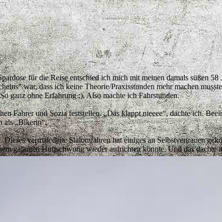
 Spardose für die Reise entschied ich mich mit meinen damals süßen 58
scheins" war, dass ich keine Theorie/Praxisstunden mehr machen musste.
So ganz ohne Erfahrung ;). Also machte ich Fahrstunden.
hen Fahrer und Sozia feststellen. „Das klappt nieeee“, dachte ich. Bee
n als „Bikerin“.
fe. Dieses vermaledeite Slalomfahren hat einiges an Selbstvertrauen ge
nem galanten Hüftschwung wieder aufrichten könnte. Und das dachte i