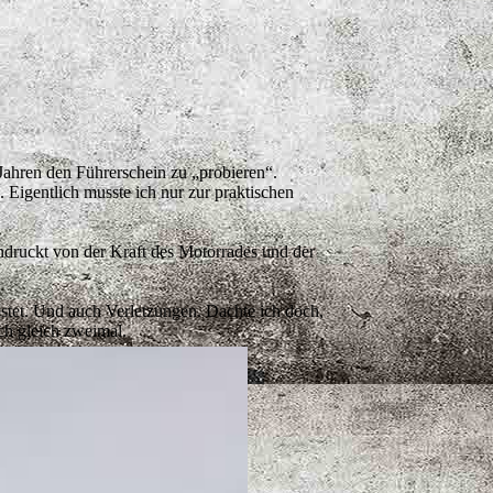
 Jahren den Führerschein zu „probieren“.
 Eigentlich musste ich nur zur praktischen
indruckt von der Kraft des Motorrades und der
kostet. Und auch Verletzungen. Dachte ich doch,
ch gleich zweimal.