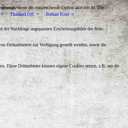
ezeigt, wenn die entsprechende Option aktiviert ist. Die
Thailand Öff.
Balkan Krad
d der Nachfrage angepassten Erscheinungsbilds der Seite.
on Drittanbietern zur Verfügung gestellt werden, sowie die
den. Diese Drittanbieter können eigene Cookies setzen, z.B. um die