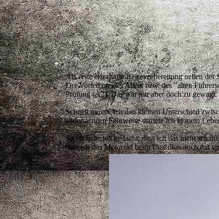
Als erste ernsthafte Reisevorbereitung neben der
Der Vorteil meines Alters bzw. des "alten Führer
Prüfung (A2). Das war mir aber doch zu gewagt. 
Schnell musste ich den kleinen Unterschied zwisc
andersartigen Fahrweise startete ich in mein Lebe
So oft habe ich gedacht, dass ich das nicht schaf
dass ich das Motorrad beim Umfallen noch mit ei