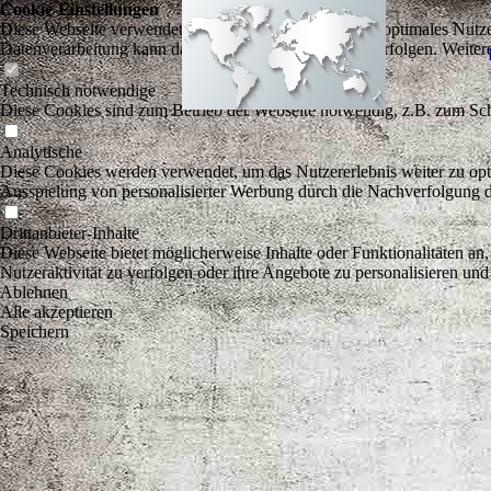
Cookie-Einstellungen
Diese Webseite verwendet Cookies, um Besuchern ein optimales Nutzerer
Datenverarbeitung kann dann auch in einem Drittland erfolgen. Weiter
Technisch notwendige
Diese Cookies sind zum Betrieb der Webseite notwendig, z.B. zum Sch
Analytische
Diese Cookies werden verwendet, um das Nutzererlebnis weiter zu optim
Ausspielung von personalisierter Werbung durch die Nachverfolgung de
Drittanbieter-Inhalte
Diese Webseite bietet möglicherweise Inhalte oder Funktionalitäten an,
Nutzeraktivität zu verfolgen oder ihre Angebote zu personalisieren und
Ablehnen
Alle akzeptieren
Speichern