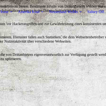
lebnis zu bieten. Bestimmte Inhalte von Drittanbietern werden nur ang
e Informationen hierzu in der Datenschutzerklärung.
Home
Amerika Krad
Neuseeland WoMo
Sidney Öff.
utz vor Hackerangriffen und zur Gewährleistung eines konsistenten un
ieren. Hierunter fallen auch Statistiken, die dem Webseitenbetreiber v
r Nutzeraktivität über verschiedene Webseiten.
 die von Drittanbietern eigenverantwortlich zur Verfügung gestellt wer
 zu optimieren.